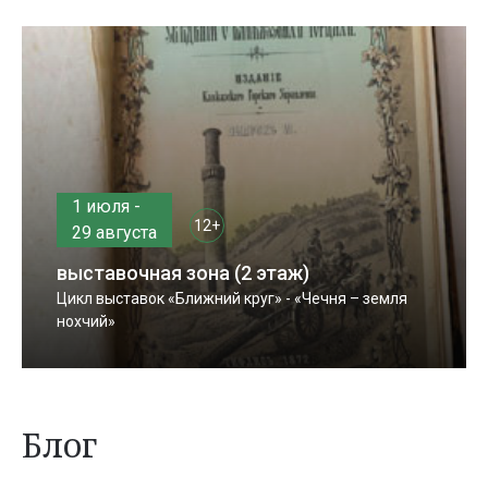
1 июля -
12+
29 августа
выставочная зона (2 этаж)
Цикл выставок «Ближний круг» - «Чечня – земля
нохчий»
Блог