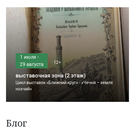
1 июля -
12+
29 августа
выставочная зона (2 этаж)
Цикл выставок «Ближний круг» - «Чечня – земля
нохчий»
Блог