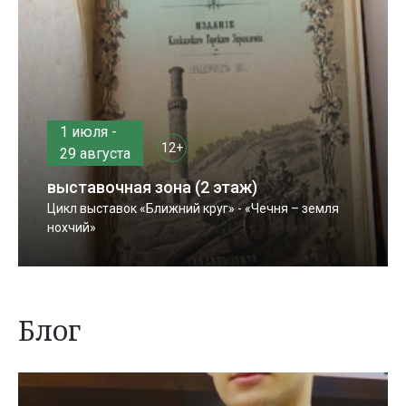
1 июля -
12+
29 августа
выставочная зона (2 этаж)
Цикл выставок «Ближний круг» - «Чечня – земля
нохчий»
Блог