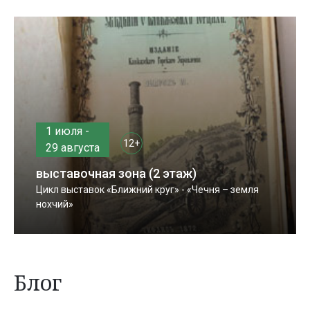
1 июля -
12+
29 августа
выставочная зона (2 этаж)
Цикл выставок «Ближний круг» - «Чечня – земля
нохчий»
Блог