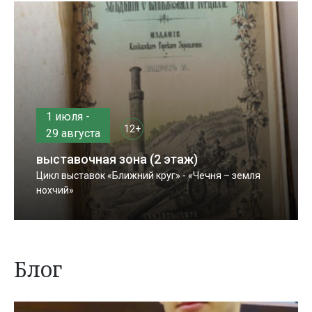
1 июля -
12+
29 августа
выставочная зона (2 этаж)
Цикл выставок «Ближний круг» - «Чечня – земля
нохчий»
Блог