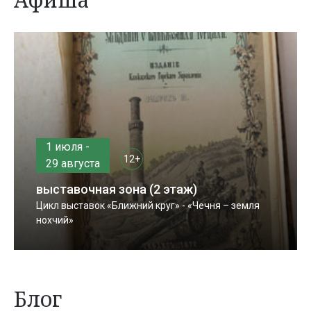
1 июля -
12+
29 августа
выставочная зона (2 этаж)
Цикл выставок «Ближний круг» - «Чечня – земля
нохчий»
Блог