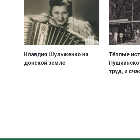
Клавдия Шульженко на
Тёплые ис
донской земле
Пушкинской
труд, и сча