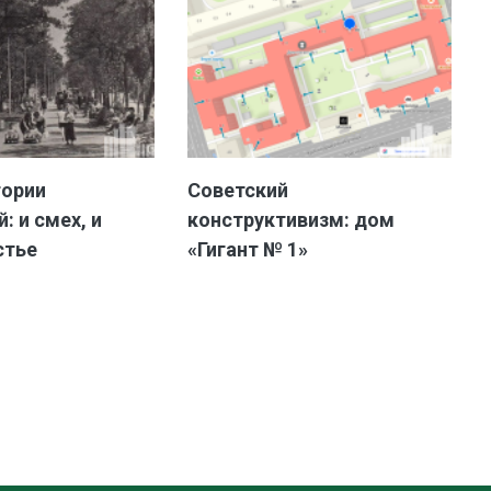
тории
Советский
: и смех, и
конструктивизм: дом
стье
«Гигант № 1»