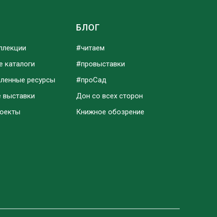
Ы
БЛОГ
ллекции
#читаем
е каталоги
#провыставки
аленные ресурсы
#проСад
е выставки
Дон со всех сторон
роекты
Книжное обозрение