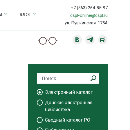
+7 (863) 264-85-97
Ы
БЛОГ
dspl-online@dspl.ru
ул. Пушкинская, 175А
Электронный каталог
Донская электронная
библиотека
Сводный каталог РО