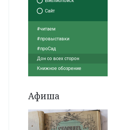
Библиопоиск
Сайт
#читаем
#провыставки
#проСад
Дон со всех сторон
Книжное обозрение
Афиша