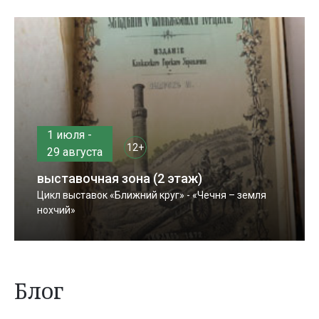
1 июля -
12+
29 августа
выставочная зона (2 этаж)
Цикл выставок «Ближний круг» - «Чечня – земля
нохчий»
Блог