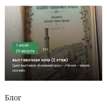
1 июля -
12+
29 августа
выставочная зона (2 этаж)
Цикл выставок «Ближний круг» - «Чечня – земля
нохчий»
Блог