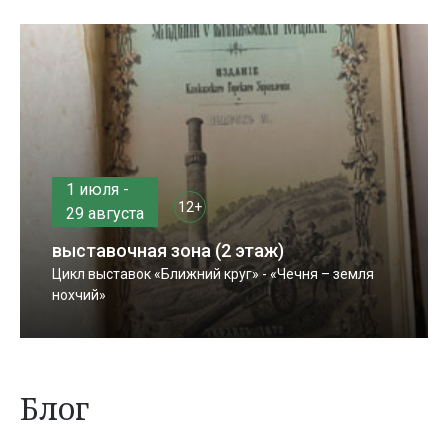
1 июля -
12+
29 августа
выставочная зона (2 этаж)
Цикл выставок «Ближний круг» - «Чечня – земля
нохчий»
Блог