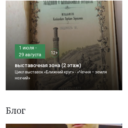
1 июля -
12+
29 августа
выставочная зона (2 этаж)
Цикл выставок «Ближний круг» - «Чечня – земля
нохчий»
Блог