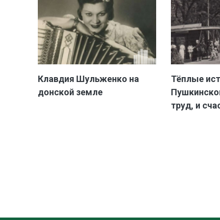
Клавдия Шульженко на
Тёплые ис
донской земле
Пушкинской
труд, и сча