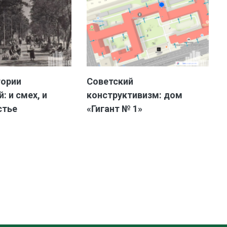
тории
Советский
: и смех, и
конструктивизм: дом
стье
«Гигант № 1»