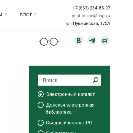
+7 (863) 264-85-97
Ы
БЛОГ
dspl-online@dspl.ru
ул. Пушкинская, 175А
Электронный каталог
Донская электронная
библиотека
Сводный каталог РО