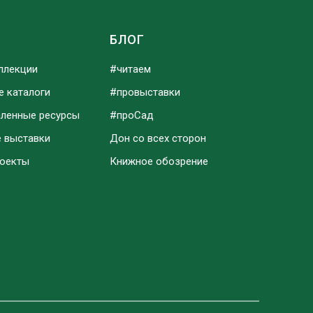
Ы
БЛОГ
ллекции
#читаем
е каталоги
#провыставки
аленные ресурсы
#проСад
е выставки
Дон со всех сторон
роекты
Книжное обозрение