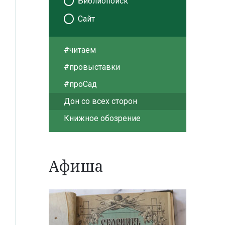
Библиопоиск
Сайт
#читаем
#провыставки
#проСад
Дон со всех сторон
Книжное обозрение
Афиша