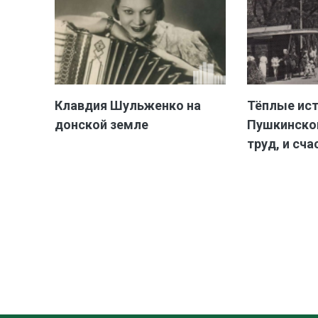
Клавдия Шульженко на
Тёплые ис
донской земле
Пушкинской
труд, и сча