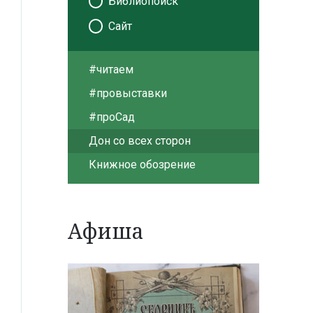
Библиопоиск
Сайт
#читаем
#провыставки
#проСад
Дон со всех сторон
Книжное обозрение
Афиша