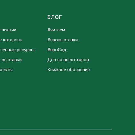
Ы
БЛОГ
ллекции
#читаем
е каталоги
#провыставки
аленные ресурсы
#проСад
е выставки
Дон со всех сторон
роекты
Книжное обозрение