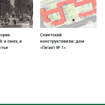
тории
Советский
: и смех, и
конструктивизм: дом
стье
«Гигант № 1»