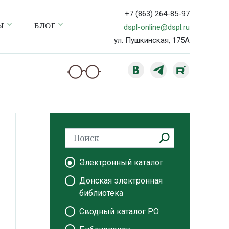
+7 (863) 264-85-97
Ы
БЛОГ
dspl-online@dspl.ru
ул. Пушкинская, 175А
Электронный каталог
Донская электронная
библиотека
Сводный каталог РО