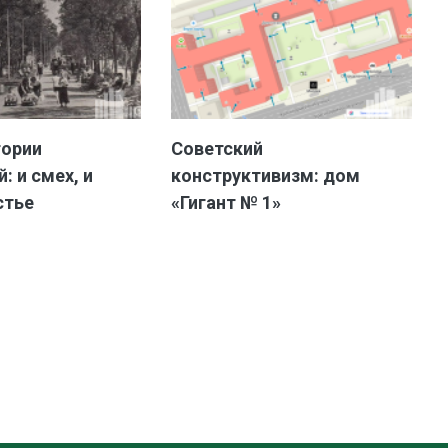
тории
Советский
: и смех, и
конструктивизм: дом
стье
«Гигант № 1»