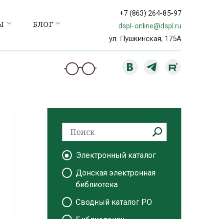
+7 (863) 264-85-97
Ы
БЛОГ
dspl-online@dspl.ru
ул. Пушкинская, 175А
Электронный каталог
Донская электронная
библиотека
Сводный каталог РО