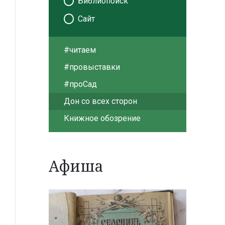
Библиопоиск
Сайт
#читаем
#провыставки
#проСад
Дон со всех сторон
Книжное обозрение
Афиша