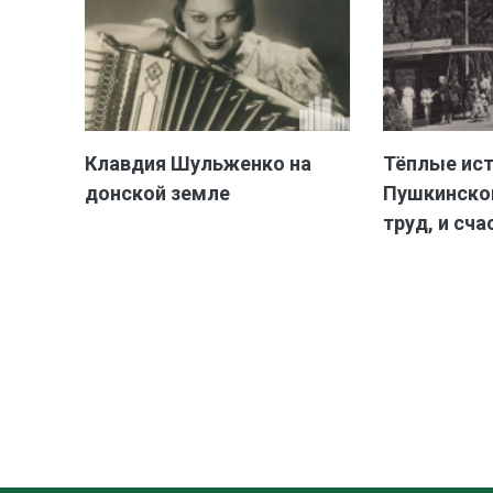
Клавдия Шульженко на
Тёплые ис
донской земле
Пушкинской
труд, и сча