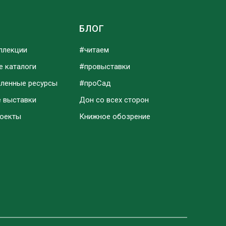
Ы
БЛОГ
ллекции
#читаем
е каталоги
#провыставки
аленные ресурсы
#проСад
е выставки
Дон со всех сторон
роекты
Книжное обозрение