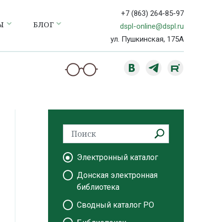
+7 (863) 264-85-97
Ы
БЛОГ
dspl-online@dspl.ru
ул. Пушкинская, 175А
Электронный каталог
Донская электронная
библиотека
Сводный каталог РО