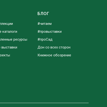
Ы
БЛОГ
ллекции
#читаем
е каталоги
#провыставки
аленные ресурсы
#проСад
е выставки
Дон со всех сторон
роекты
Книжное обозрение