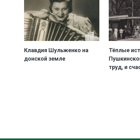
Клавдия Шульженко на
Тёплые ис
донской земле
Пушкинской
труд, и сча