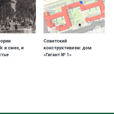
тории
Советский
: и смех, и
конструктивизм: дом
стье
«Гигант № 1»