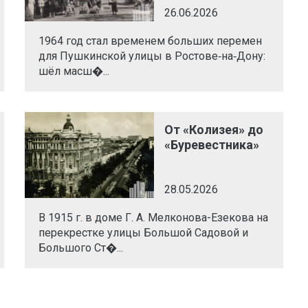
26.06.2026
1964 год стал временем больших перемен
для Пушкинской улицы в Ростове‑на‑Дону:
шёл масш�...
От «Колизея» до
«Буревестника»
28.05.2026
В 1915 г. в доме Г. А. Мелконова-Езекова на
перекрестке улицы Большой Садовой и
Большого Ст�...