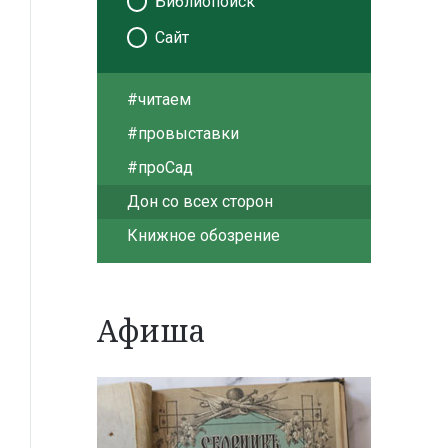
Библиопоиск
Сайт
#читаем
#провыставки
#проСад
Дон со всех сторон
Книжное обозрение
Афиша