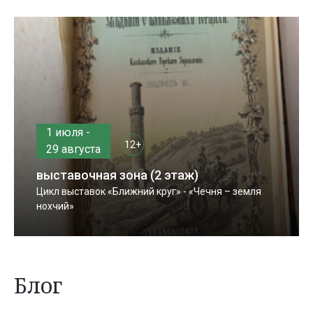
1 июля -
12+
29 августа
выставочная зона (2 этаж)
Цикл выставок «Ближний круг» - «Чечня – земля
нохчий»
Блог