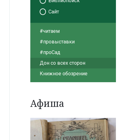
Библиопоиск
Сайт
#читаем
#провыставки
#проСад
Дон со всех сторон
Книжное обозрение
Афиша