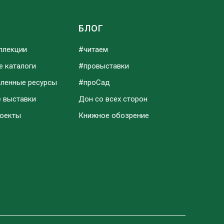
Ы
БЛОГ
ллекции
#читаем
е каталоги
#провыставки
аленные ресурсы
#проСад
е выставки
Дон со всех сторон
роекты
Книжное обозрение