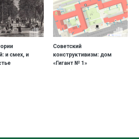
тории
Советский
: и смех, и
конструктивизм: дом
стье
«Гигант № 1»