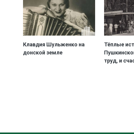
Клавдия Шульженко на
Тёплые ис
донской земле
Пушкинской
труд, и сча