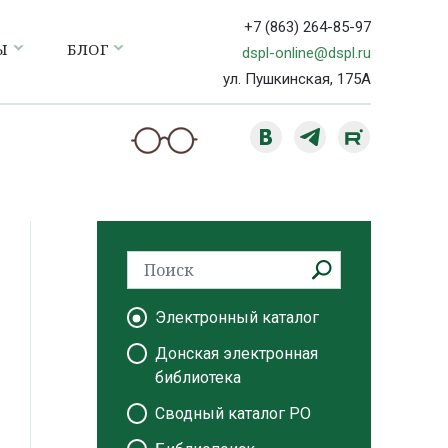
+7 (863) 264-85-97
Ы
БЛОГ
dspl-online@dspl.ru
ул. Пушкинская, 175А
Электронный каталог
Донская электронная
библиотека
Сводный каталог РО