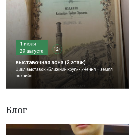
1 июля -
12+
29 августа
выставочная зона (2 этаж)
Цикл выставок «Ближний круг» - «Чечня – земля
нохчий»
Блог