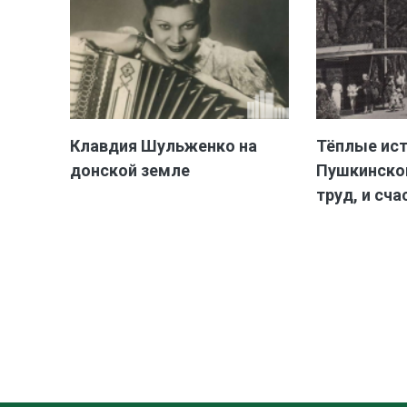
Клавдия Шульженко на
Тёплые ис
донской земле
Пушкинской
труд, и сча