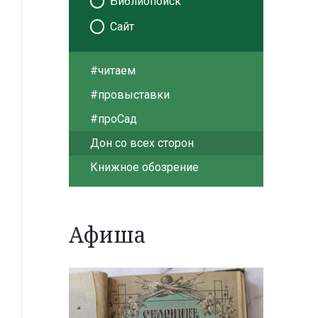
Библиопоиск
Сайт
#читаем
#провыставки
#проСад
Дон со всех сторон
Книжное обозрение
Афиша