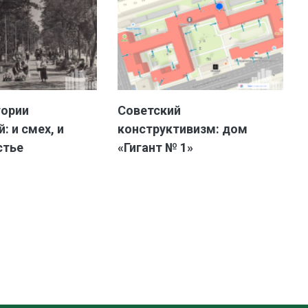
тории
Советский
: и смех, и
конструктивизм: дом
стье
«Гигант № 1»