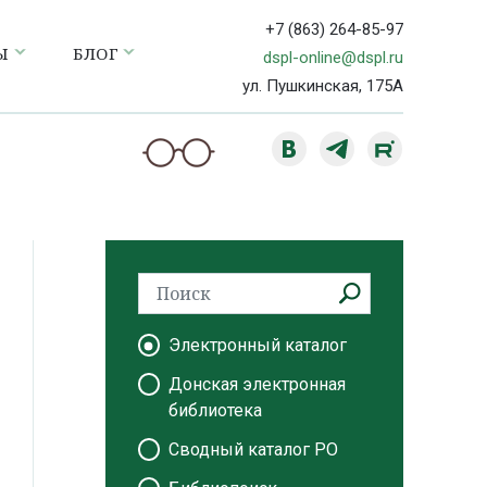
+7 (863) 264-85-97
Ы
БЛОГ
dspl-online@dspl.ru
ул. Пушкинская, 175А
Электронный каталог
Донская электронная
библиотека
Сводный каталог РО