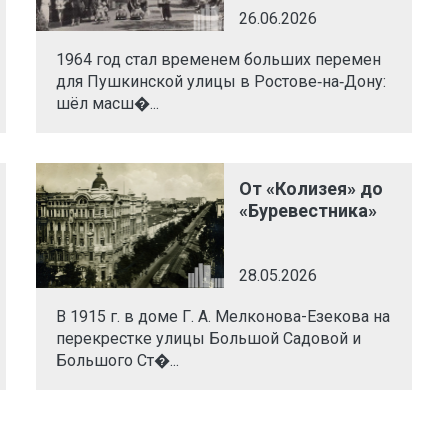
26.06.2026
1964 год стал временем больших перемен
для Пушкинской улицы в Ростове‑на‑Дону:
шёл масш�...
От «Колизея» до
«Буревестника»
28.05.2026
В 1915 г. в доме Г. А. Мелконова-Езекова на
перекрестке улицы Большой Садовой и
Большого Ст�...