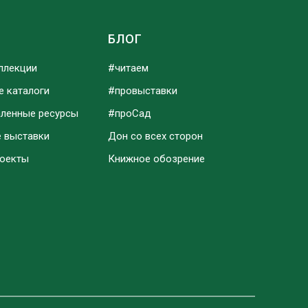
Ы
БЛОГ
ллекции
#читаем
е каталоги
#провыставки
аленные ресурсы
#проСад
е выставки
Дон со всех сторон
роекты
Книжное обозрение