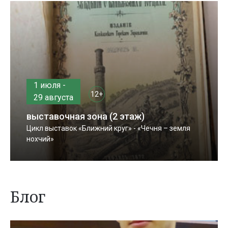
1 июля -
12+
29 августа
выставочная зона (2 этаж)
Цикл выставок «Ближний круг» - «Чечня – земля
нохчий»
Блог