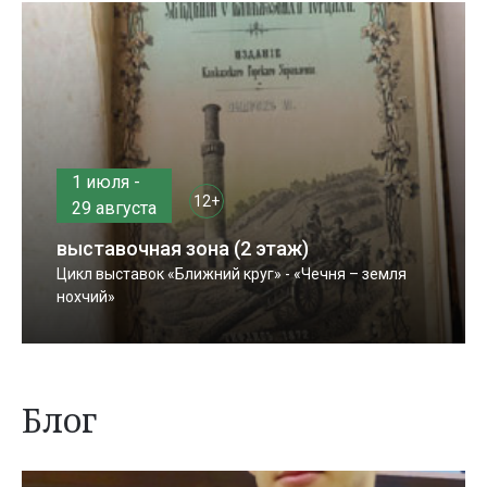
1 июля -
12+
29 августа
выставочная зона (2 этаж)
Цикл выставок «Ближний круг» - «Чечня – земля
нохчий»
Блог