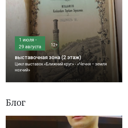
1 июля -
12+
29 августа
выставочная зона (2 этаж)
Цикл выставок «Ближний круг» - «Чечня – земля
нохчий»
Блог