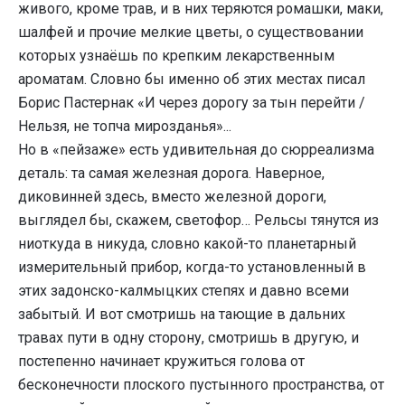
живого, кроме трав, и в них теряются ромашки, маки,
шалфей и прочие мелкие цветы, о существовании
которых узнаёшь по крепким лекарственным
ароматам. Словно бы именно об этих местах писал
Борис Пастернак «И через дорогу за тын перейти /
Нельзя, не топча мирозданья»...
Но в «пейзаже» есть удивительная до сюрреализма
деталь: та самая железная дорога. Наверное,
диковинней здесь, вместо железной дороги,
выглядел бы, скажем, светофор… Рельсы тянутся из
ниоткуда в никуда, словно какой-то планетарный
измерительный прибор, когда-то установленный в
этих задонско-калмыцких степях и давно всеми
забытый. И вот смотришь на тающие в дальних
травах пути в одну сторону, смотришь в другую, и
постепенно начинает кружиться голова от
бесконечности плоского пустынного пространства, от