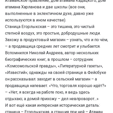
Атаманское правление, дом атамана Кадацкого, дом
атамана Харланова и две школы (все они,
выполненные в эклектичном духе, давно уже
используются в ином качестве).
Станица Егорлыкская – это тишина, это чистый
степной воздух, это простые, добродушные люди.
Захожу в продуктовый магазин – узнать, что и по чём,
– а продавщица средних лет смотрит и улыбается.
Вспомнился Николай Андреев, автор нескольких
биографических книг, в прошлом – сотрудник
«Комсомольской правды», «Литературной газеты»,
«Известий»; однажды на своей странице в Фейсбуке
он рассказывал: заходит в сельский магазин – а
продавщица напевает. «Что, торговля хорошо идёт?»
– «Нет, я всегда на работе пою, я ведь здесь
отдыхаю; а домой прихожу – дел невпроворот...»
И вот ещё какая интересная историческая деталь:
станица – Егорлыкская, а станция при ней – Атаман.