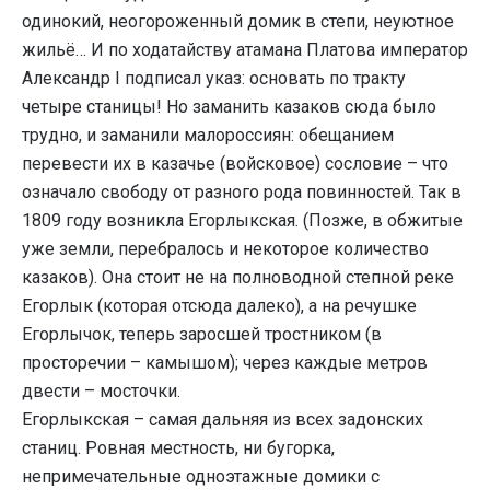
одинокий, неогороженный домик в степи, неуютное
жильё… И по ходатайству атамана Платова император
Александр I подписал указ: основать по тракту
четыре станицы! Но заманить казаков сюда было
трудно, и заманили малороссиян: обещанием
перевести их в казачье (войсковое) сословие – что
означало свободу от разного рода повинностей. Так в
1809 году возникла Егорлыкская. (Позже, в обжитые
уже земли, перебралось и некоторое количество
казаков). Она стоит не на полноводной степной реке
Егорлык (которая отсюда далеко), а на речушке
Егорлычок, теперь заросшей тростником (в
просторечии – камышом); через каждые метров
двести – мосточки.
Егорлыкская – самая дальняя из всех задонских
станиц. Ровная местность, ни бугорка,
непримечательные одноэтажные домики с