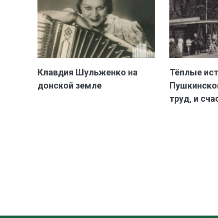
Клавдия Шульженко на
Тёплые ис
донской земле
Пушкинской
труд, и сча