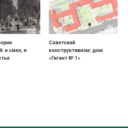
тории
Советский
: и смех, и
конструктивизм: дом
стье
«Гигант № 1»