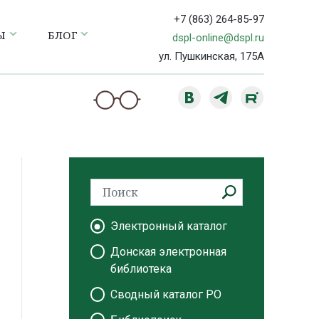
+7 (863) 264-85-97
Ы
БЛОГ
dspl-online@dspl.ru
ул. Пушкинская, 175А
Электронный каталог
Донская электронная
библиотека
Сводный каталог РО