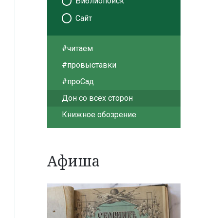
Библиопоиск
Сайт
#читаем
#провыставки
#проСад
Дон со всех сторон
Книжное обозрение
Афиша