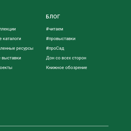
Ы
БЛОГ
ллекции
#читаем
е каталоги
#провыставки
аленные ресурсы
#проСад
е выставки
Дон со всех сторон
роекты
Книжное обозрение