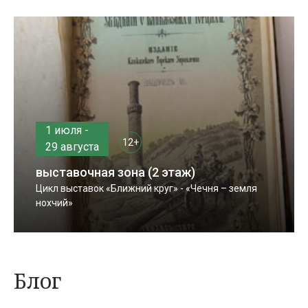
1 июля -
12+
29 августа
выставочная зона (2 этаж)
Цикл выставок «Ближний круг» - «Чечня – земля
нохчий»
Блог