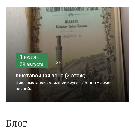
1 июля -
12+
29 августа
выставочная зона (2 этаж)
Цикл выставок «Ближний круг» - «Чечня – земля
нохчий»
Блог