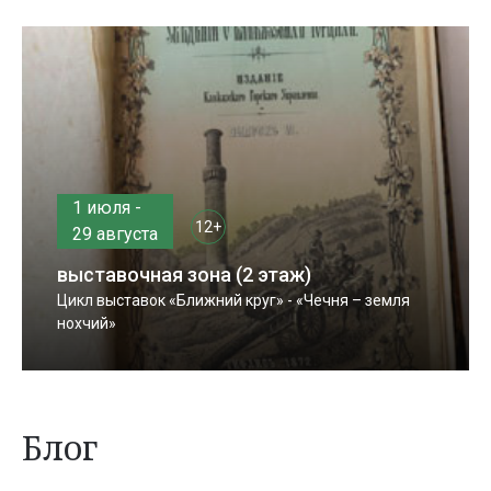
1 июля -
12+
29 августа
выставочная зона (2 этаж)
Цикл выставок «Ближний круг» - «Чечня – земля
нохчий»
Блог