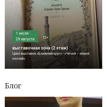
1 июля -
12+
29 августа
выставочная зона (2 этаж)
Цикл выставок «Ближний круг» - «Чечня – земля
нохчий»
Блог