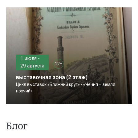
1 июля -
12+
29 августа
выставочная зона (2 этаж)
Цикл выставок «Ближний круг» - «Чечня – земля
нохчий»
Блог