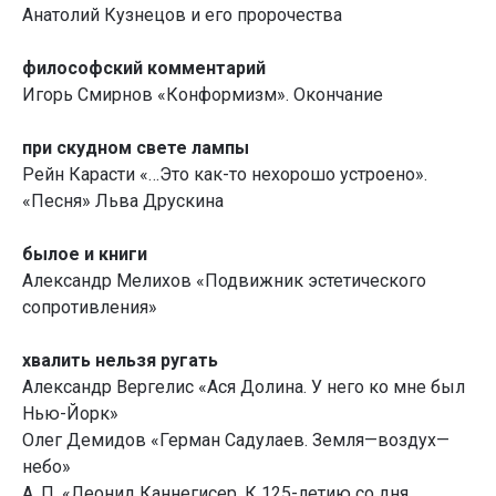
Анатолий Кузнецов и его пророчества
философский комментарий
Игорь Смирнов «Конформизм». Окончание
при скудном свете лампы
Рейн Карасти «…Это как-то нехорошо устроено».
«Песня» Льва Друскина
былое и книги
Александр Мелихов «Подвижник эстетического
сопротивления»
хвалить нельзя ругать
Александр Вергелис «Ася Долина. У него ко мне был
Нью-Йорк»
Олег Демидов «Герман Садулаев. Земля—воздух—
небо»
А. П. «Леонид Каннегисер. К 125-летию со дня