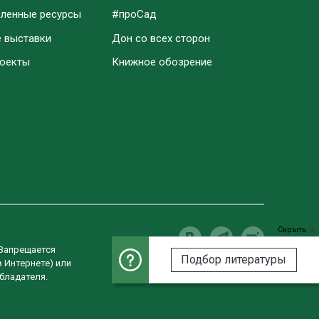
аленные ресурсы
#проСад
е выставки
Дон со всех сторон
роекты
Книжное обозрение
Скрыть
 Запрещается
Подбор литературы
в Интернете) или
Разработка сайта
бладателя.
Студия «ВебРост»