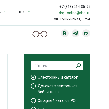
+7 (863) 264-85-97
Ы
БЛОГ
dspl-online@dspl.ru
ул. Пушкинская, 175А
Электронный каталог
Донская электронная
библиотека
Сводный каталог РО