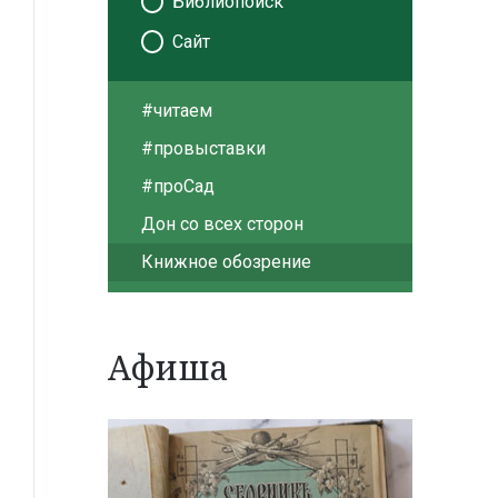
Библиопоиск
Сайт
#читаем
#провыставки
#проСад
Дон со всех сторон
Книжное обозрение
Афиша