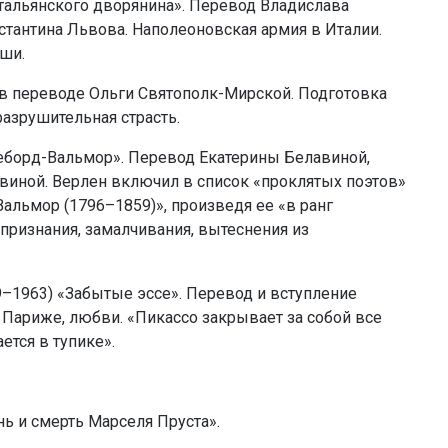
тальянского дворянина». Перевод Владислава
нстантина Львова. Наполеоновская армия в Италии.
ши.
 в переводе Ольги Святополк-Мирской. Подготовка
разрушительная страсть.
еборд-Вальмор». Перевод Екатерины Белавиной,
виной. Верлен включил в список «проклятых поэтов»
льмор (1796–1859)», произведя ее «в ранг
 признания, замалчивания, вытеснения из
9–1963) «Забытые эссе». Перевод и вступление
, Париже, любви. «Пикассо закрывает за собой все
ется в тупике».
нь и смерть Марселя Пруста».