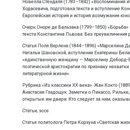
Новелла Стендаля (1783–1842) «Воспоминания и
Ходасевича, подготовка текста и вступление Ко
Европейская история и история возмужания юно
Очерк Оноре де Бальзака (1799–1850) «Борьба»
текста Константина Львова. Без преувеличения 
Статья Поля Верлена (1844–1896) «Марселина Д
Натальи Шаховской, вступление Екатерины Бела
«единственную женщину — Марселину Деборд-Ва
поэтической аристократии по признаку нехватки
литературной жизни».
Рубрика «Из классики ХХ века». Жан Кокто (188
Анастасии Гладощук. Заметки о Пикассо, Рильке
открытые им двери. Кто следует за ним, оказыва
Статьи, эссе
Статья политолога Петра Корзуна «Светская жиз