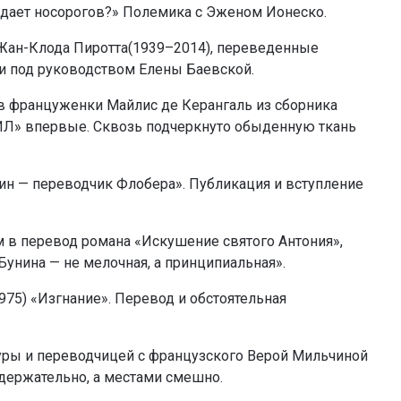
ждает носорогов?» Полемика с Эженом Ионеско.
 Жан-Клода Пиротта(1939–2014), переведенные
и под руководством Елены Баевской.
в француженки Майлис де Керангаль из сборника
«ИЛ» впервые. Сквозь подчеркнуто обыденную ткань
ин — переводчик Флобера». Публикация и вступление
м в перевод романа «Искушение святого Антония»,
Бунина — не мелочная, а принципиальная».
75) «Изгнание». Перевод и обстоятельная
уры и переводчицей с французского Верой Мильчиной
держательно, а местами смешно.