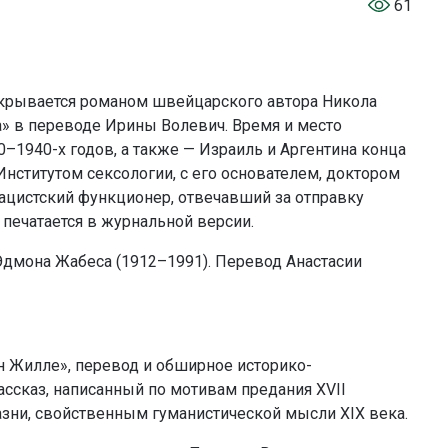
61
крывается романом швейцарского автора Никола
а» в переводе Ирины Волевич. Время и место
–1940-х годов, а также — Израиль и Аргентина конца
Институтом сексологии, с его основателем, доктором
ацистский функционер, отвечавший за отправку
 печатается в журнальной версии.
дмона Жабеса (1912–1991). Перевод Анастасии
н Жилле», перевод и обширное историко-
ссказ, написанный по мотивам предания XVII
азни, свойственным гуманистической мысли XIX века.