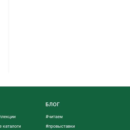
Ы
БЛОГ
ллекции
#читаем
е каталоги
#провыставки