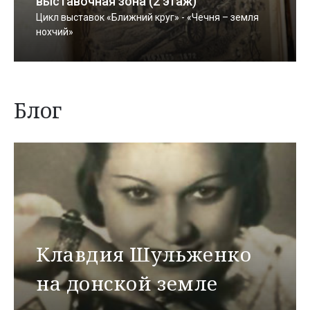
выставочная зона (2 этаж)
Цикл выставок «Ближний круг» - «Чечня – земля
нохчий»
Блог
Клавдия Шульженко
на донской земле