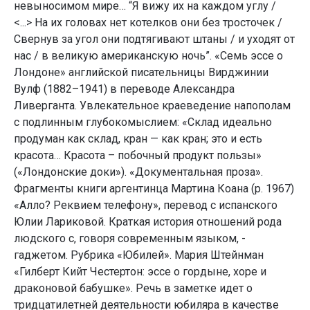
невыносимом мире… “Я вижу их на каждом углу /
<...> На их головах нет котелков они без тросточек /
Свернув за угол они подтягивают штаны / и уходят от
нас / в великую американскую ночь”. «Семь эссе о
Лондоне» английской писательницы Вирджинии
Вулф (1882–1941) в переводе Александра
Ливерганта. Увлекательное краеведение напополам
с подлинным глубокомыслием: «Склад идеально
продуман как склад, кран — как кран; это и есть
красота… Красота – побочный продукт пользы»
(«Лондонские доки»). «Документальная проза».
Фрагменты книги аргентинца Мартина Коана (р. 1967)
«Алло? Реквием телефону», перевод с испанского
Юлии Лариковой. Краткая история отношений рода
людского с, говоря современным языком, -
гаджетом. Рубрика «Юбилей». Мария Штейнман
«Гилберт Кийт Честертон: эссе о гордыне, хоре и
драконовой бабушке». Речь в заметке идет о
тридцатилетней деятельности юбиляра в качестве