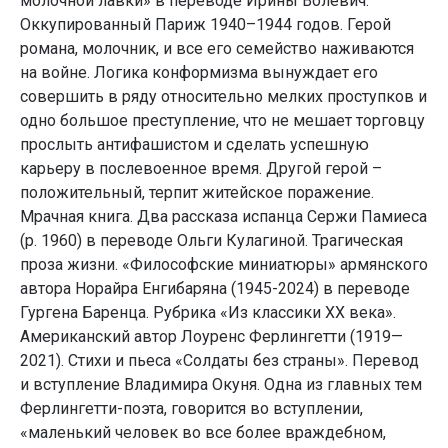
молочной лавки» в переводе Ирины Волевич.
Оккупированный Париж 1940–1944 годов. Герой
романа, молочник, и все его семейство наживаются
на войне. Логика конформизма вынуждает его
совершить в ряду относительно мелких проступков и
одно большое преступление, что не мешает торговцу
прослыть антифашистом и сделать успешную
карьеру в послевоенное время. Другой герой –
положительный, терпит житейское поражение.
Мрачная книга. Два рассказа испанца Сержи Памиеса
(р. 1960) в переводе Ольги Кулагиной. Трагическая
проза жизни. «Философские миниатюры» армянского
автора Норайра Енгибаряна (1945-2024) в переводе
Гургена Баренца. Рубрика «Из классики ХХ века».
Американский автор Лоуренс Ферлингетти (1919—
2021). Стихи и пьеса «Солдаты без страны». Перевод
и вступление Владимира Окуня. Одна из главных тем
Ферлингетти-поэта, говорится во вступлении,
«маленький человек во все более враждебном,