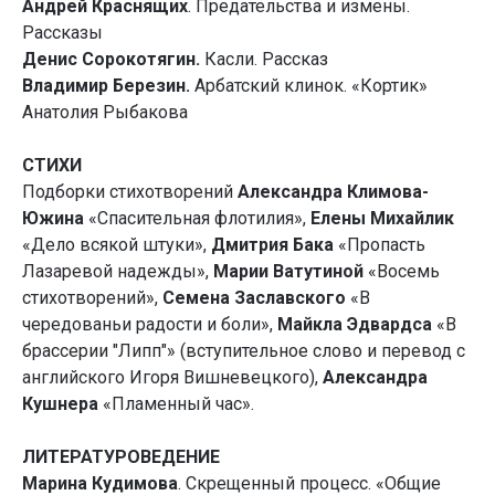
Андрей Краснящих
. Предательства и измены.
Рассказы
Денис Сорокотягин.
Касли. Рассказ
Владимир Березин.
Арбатский клинок. «Кортик»
Анатолия Рыбакова
СТИХИ
Подборки стихотворений
Александра Климова-
Южина
«Спасительная флотилия»,
Елены Михайлик
«Дело всякой штуки»,
Дмитрия Бака
«Пропасть
Лазаревой надежды»,
Марии Ватутиной
«Восемь
стихотворений»,
Семена Заславского
«В
чередованьи радости и боли»,
Майкла Эдвардса
«В
брассерии ″Липп″» (вступительное слово и перевод с
английского Игоря Вишневецкого),
Александра
Кушнера
«Пламенный час».
ЛИТЕРАТУРОВЕДЕНИЕ
Марина Кудимова
. Скрещенный процесс. «Общие