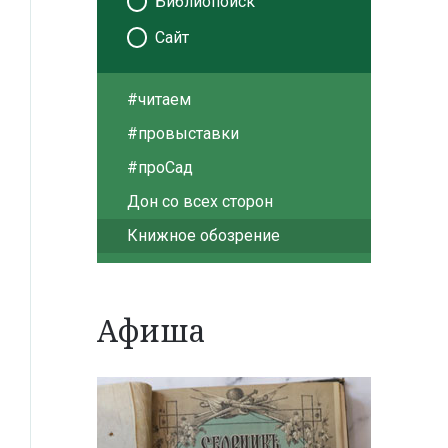
Библиопоиск
Сайт
#читаем
#провыставки
#проСад
Дон со всех сторон
Книжное обозрение
Афиша