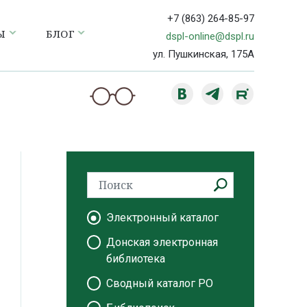
+7 (863) 264-85-97
Ы
БЛОГ
dspl-online@dspl.ru
ул. Пушкинская, 175А
Электронный каталог
Донская электронная
библиотека
Сводный каталог РО