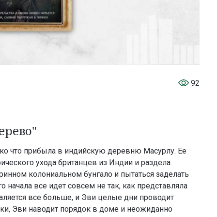
92
ерево"
ько что прибыла в индийскую деревню Масурлу. Ее
ического ухода британцев из Индии и раздела
аринном колониальном бунгало и пытаться заделать
о начала все идет совсем не так, как представляла
аляется все больше, и Эви целые дни проводит
ски, Эви наводит порядок в доме и неожиданно