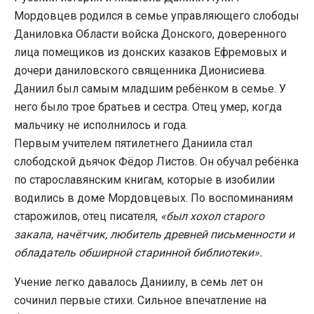
Мордовцев родился в семье управляющего слободы
Даниловка Области войска Донского, доверенного
лица помещиков из донских казаков Ефремовых и
дочери даниловского священника Дионисиева.
Даниил был самым младшим ребёнком в семье. У
него было трое братьев и сестра. Отец умер, когда
мальчику не исполнилось и года.
Первым учителем пятилетнего Даниила стал
слободской дьячок Фёдор Листов. Он обучал ребёнка
по старославянским книгам, которые в изобилии
водились в доме Мордовцевых. По воспоминаниям
старожилов, отец писателя,
«был хохол старого
закала, начётчик, любитель древней письменности и
обладатель обширной старинной библиотеки».
Учение легко давалось Даниилу, в семь лет он
сочинил первые стихи. Сильное впечатление на