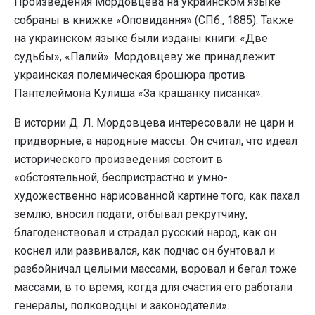
Произведения Мордовцева на украинском языке
собраны в книжке «Оповидання» (СПб., 1885). Также
на украинском языке были изданы книги: «Две
судьбы», «Палий». Мордовцеву же принадлежит
украинская полемическая брошюра против
Пантелеймона Кулиша «За крашанку писанка».
В истории Д. Л. Мордовцева интересовали не цари и
придворные, а народные массы. Он считал, что идеал
исторического произведения состоит в
«обстоятельной, беспристрастно и умно-
художественно нарисованной картине того, как пахал
землю, вносил подати, отбывал рекрутчину,
благоденствовал и страдал русский народ, как он
коснел или развивался, как подчас он бунтовал и
разбойничал целыми массами, воровал и бегал тоже
массами, в то время, когда для счастия его работали
генералы, полководцы и законодатели».