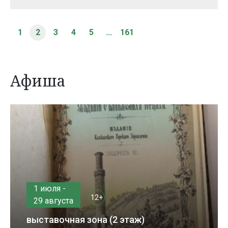
1
2
3
4
5
...
161
Афиша
1 июля -
12+
29 августа
выставочная зона (2 этаж)