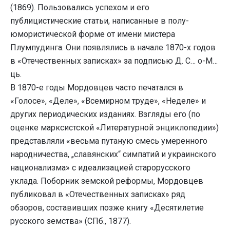
(1869). Пользовались успехом и его
публицистические статьи, написанные в полу-
юмористической форме от имени мистера
Плумпудинга. Они появлялись в начале 1870-х годов
в «Отечественных записках» за подписью Д. С… о-М…
ць.
В 1870-е годы Мордовцев часто печатался в
«Голосе», «Деле», «Всемирном труде», «Неделе» и
других периодических изданиях. Взгляды его (по
оценке марксистской «Литературной энциклопедии»)
представляли «весьма путаную смесь умеренного
народничества, „славянских“ симпатий и украинского
национализма» с идеализацией старорусского
уклада. Поборник земской реформы, Мордовцев
публиковал в «Отечественных записках» ряд
обзоров, составивших позже книгу «Десятилетие
русского земства» (СПб., 1877).