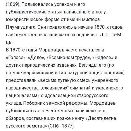
(1869). Пользовались успехом и его
публицистические статьи, написанные в полу-
юмористической форме от имени мистера
Плумпудинга. Они появлялись в начале 1870-х годов
в «Отечественных записках» за подписью Д. С… о-М…
ць.
В 1870-е годы Мордовцев часто печатался в
«Голосе», «Деле», «Всемирном труде», «Неделе» и
других периодических изданиях. Взгляды его (по
оценке марксистской «Литературной энциклопедии»)
представляли «весьма путаную смесь умеренного
народничества, „славянских“ симпатий и украинского
национализма» с идеализацией старорусского
уклада. Поборник земской реформы, Мордовцев
публиковал в «Отечественных записках» ряд
обзоров, составивших позже книгу «Десятилетие
русского земства» (СПб., 1877).