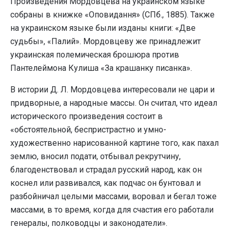
Произведения Мордовцева на украинском языке
собраны в книжке «Оповидання» (СПб., 1885). Также
на украинском языке были изданы книги: «Две
судьбы», «Палий». Мордовцеву же принадлежит
украинская полемическая брошюра против
Пантелеймона Кулиша «За крашанку писанка».
В истории Д. Л. Мордовцева интересовали не цари и
придворные, а народные массы. Он считал, что идеал
исторического произведения состоит в
«обстоятельной, беспристрастно и умно-
художественно нарисованной картине того, как пахал
землю, вносил подати, отбывал рекрутчину,
благоденствовал и страдал русский народ, как он
коснел или развивался, как подчас он бунтовал и
разбойничал целыми массами, воровал и бегал тоже
массами, в то время, когда для счастия его работали
генералы, полководцы и законодатели».