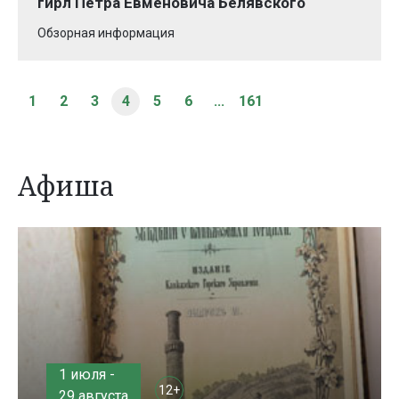
гирл Петра Евменовича Белявского
Обзорная информация
1
2
3
4
5
6
...
161
Афиша
1 июля -
12+
29 августа