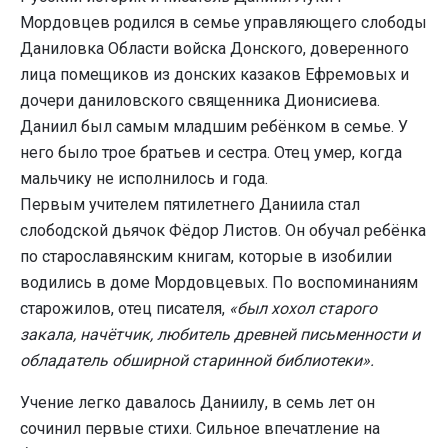
Мордовцев родился в семье управляющего слободы
Даниловка Области войска Донского, доверенного
лица помещиков из донских казаков Ефремовых и
дочери даниловского священника Дионисиева.
Даниил был самым младшим ребёнком в семье. У
него было трое братьев и сестра. Отец умер, когда
мальчику не исполнилось и года.
Первым учителем пятилетнего Даниила стал
слободской дьячок Фёдор Листов. Он обучал ребёнка
по старославянским книгам, которые в изобилии
водились в доме Мордовцевых. По воспоминаниям
старожилов, отец писателя,
«был хохол старого
закала, начётчик, любитель древней письменности и
обладатель обширной старинной библиотеки».
Учение легко давалось Даниилу, в семь лет он
сочинил первые стихи. Сильное впечатление на