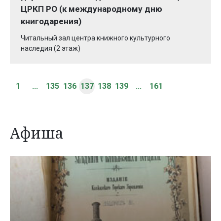
ЦРКП РО (к международному дню
книгодарения)
Читальный зал центра книжного культурного
наследия (2 этаж)
1
...
135
136
137
138
139
...
161
Афиша