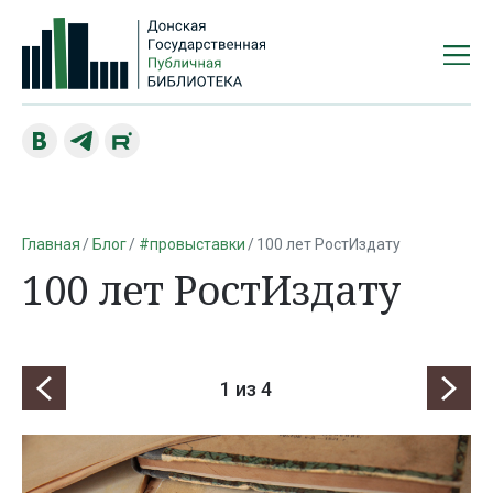
Главная
Блог
#провыставки
100 лет РостИздату
100 лет РостИздату
1
из 4