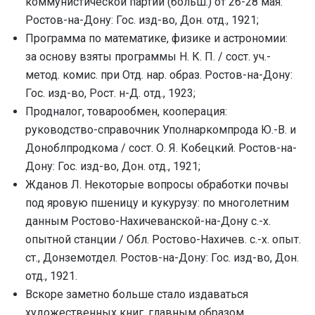
коммунистической партии (больш.) от 26-28 мая.
Ростов-на-Дону: Гос. изд-во, Дон. отд., 1921;
Программа по математике, физике и астрономии:
за основу взяты программы Н. К. П. / сост. уч.-
метод. комис. при Отд. нар. образ. Ростов-на-Дону:
Гос. изд-во, Рост. н-Д. отд., 1923;
Продналог, товарообмен, кооперация:
руководство-справочник Уполнаркомпрода Ю.-В. и
Доноблпродкома / сост. О. Я. Кобецкий. Ростов-на-
Дону: Гос. изд-во, Дон. отд., 1921;
Жданов Л. Некоторые вопросы обработки почвы
под яровую пшеницу и кукурузу: по многолетним
данным Ростово-Нахичеванской-на-Дону с.-х.
опытной станции / Обл. Ростово-Нахичев. с.-х. опыт.
ст., Донземотдел. Ростов-на-Дону: Гос. изд-во, Дон.
отд., 1921.
Вскоре заметно больше стало издаваться
художественных книг, главным образом,