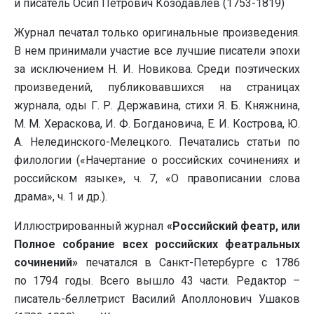
и писатель Осип Петрович Козодавлев (1753-1819)
Журнал печатал только оригинальные произведения.
В нем принимали участие все лучшие писатели эпохи
за исключением Н. И. Новикова. Среди поэтических
произведений, публиковавшихся на страницах
журнала, оды Г. Р. Державина, стихи Я. Б. Княжнина,
М. М. Хераскова, И. Ф. Богдановича, Е. И. Кострова, Ю.
А. Нелединского-Мелецкого. Печатались статьи по
филологии («Начертание о российских сочинениях и
российском языке», ч. 7, «О правописании слова
драма», ч. 1 и др.).
Иллюстрированный журнал
«Российский феатр, или
Полное собрание всех российских феатральных
сочинений»
печатался в Санкт-Петербурге с 1786
по 1794 годы. Всего вышло 43 части. Редактор –
писатель-беллетрист Василий Аполлонович Ушаков