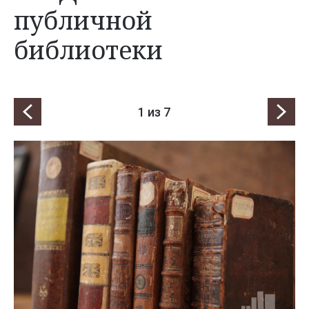
публичной
библиотеки
1
из 7