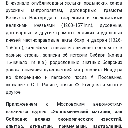
В журнале опубликованы ярлыки ордынских ханов
русским митрополитам, договорные грамоты
Великого Новгорода с тверскими и московскими
великими князьями (1263-1571г.г.), духовные,
договорные и другие грамоты великих и удельных
князей, частноправовые акты бояр и дворян (1328-
1585г.г.), статейные списки и описания посольств в
разные страны, записки об истории Сибири (конец
15-начало 18 в.в.), родословные знатных боярских
родов, описания путешествий митрополита Исидора
во Флоренцию и папского посла А. Поссевина,
сказание о С. Т. Разине, житие Ф. Ртищева и многое
другое.
Приложением к Московским ведомостям»
издавался журнал
«Экономический магазин, или
Собрание всяких экономических известий,
опытов, открытий, примечаний, наставлений,