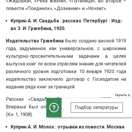
«Жидовка», «Река жизни», «Путаница», во второй –
повести «Поединок», «Дознание» и «Ночлег».
Куприн А. И. Свадьба : рассказ. Петербург : Изд-
во З. И. Гржебина, 1920.
Издательство
Гржебина
было создано весной 1919
года, задуманное как универсальное, с широкими
культурно-просветительными задачами в целях
выпуска книг по всем отраслям знания для читателей
различного уровня подготовки. 10 января 1920 года
издательство заключило договор с Госиздатом на
издание ряда книг за границей.
Скрыть
Рассказ «Свадьба» был написан в 1908 году.
Впервые был опубликован в сборнике «Зарницы»
Подбор литературы
(Кн. 1, 1908).
Куприн А. И. Молох : отрывки из повести. Москва