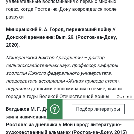
увлекательные воспоминания о первых мирных
годах, когда Ростов-на-Дону возрождался после
разрухи.
Миноранский В. А. Город, переживший войну //
Донской временник: Вып. 29. (Ростов-на-Дону,
2020).
Миноранский Виктор Аркадьевич – доктор
сельскохозяйственных наук, профессор кафедры
зоологии Южного федерального университета,
председатель ассоциации «Живая природа степи»,
поделился
детскими воспоминания о семье, жизни
города в годы Великой Отечественной войны
Скрыть
Подбор литературы
Багдыков М. Г. Детские впечатления о том, как
жили нахичеванцы в годы немецкой оккупации
Ростова: из дневника // Мой народ: литературно-
художественный альманах (Ростов-на-Дону, 2015)