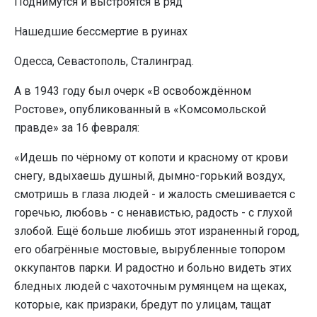
Поднимутся и выстроятся в ряд
Нашедшие бессмертие в руинах
Одесса, Севастополь, Сталинград.
А в 1943 году был очерк «В освобождённом
Ростове», опубликованный в «Комсомольской
правде» за 16 февраля:
«Идешь по чёрному от копоти и красному от крови
снегу, вдыхаешь душный, дымно-горький воздух,
смотришь в глаза людей - и жалость смешивается с
горечью, любовь - с ненавистью, радость - с глухой
злобой. Ещё больше любишь этот израненный город,
его обагрённые мостовые, вырубленные топором
оккупантов парки. И радостно и больно видеть этих
бледных людей с чахоточным румянцем на щеках,
которые, как призраки, бредут по улицам, тащат