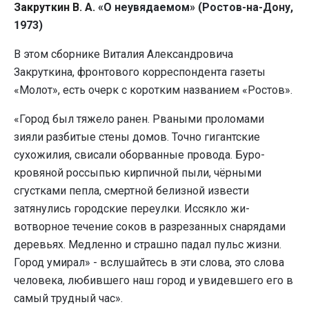
Закруткин В. А.
«О неувядаемом» (Ростов-на-Дону,
1973)
В этом сборнике Виталия Александровича
Закруткина, фронтового корреспондента газеты
«Молот», есть очерк с коротким названием «Ростов».
«Город был тяжело ранен. Рваными проломами
зияли разбитые стены домов. Точно гигантские
сухожилия, свисали оборванные провода. Буро-
кровяной россыпью кир­пичной пыли, чёрными
сгустками пепла, смертной белиз­ной извести
затянулись городские переулки. Иссякло жи­
вотворное течение соков в разрезанных снарядами
деревь­ях. Медленно и страшно падал пульс жизни.
Город умирал» - вслушайтесь в эти слова, это слова
человека, любившего наш город и увидевшего его в
самый трудный час».