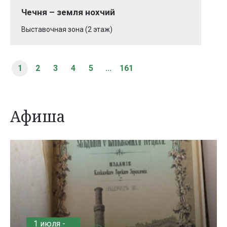
Чечня – земля нохчий
Выставочная зона (2 этаж)
1
2
3
4
5
...
161
Афиша
1 июля -