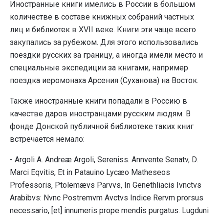
Иностранные книги имелись в России в большом
количестве в составе книжных собраний частных
лиц и библиотек в XVII веке. Книги эти чаще всего
закупались за рубежом. Для этого использовались
поездки русских за границу, а иногда имели место и
специальные экспедиции за книгами, например
поездка иеромонаха Арсения (Суханова) на Восток.
Также иностранные книги попадали в Россию в
качестве даров иностранцами русским людям. В
фонде Донской публичной библиотеке таких книг
встречается немало:
- Argoli A. Andreæ Argoli, Sereniss. Annvente Senatv, D.
Marci Eqvitis, Et in Patauino Lycæo Matheseos
Professoris, Ptolemævs Parvvs, In Genethliacis Ivnctvs
Arabibvs: Nvnc Postremvm Avctvs Indice Rervm prorsus
necessario, [et] innumeris prope mendis purgatus. Lugduni