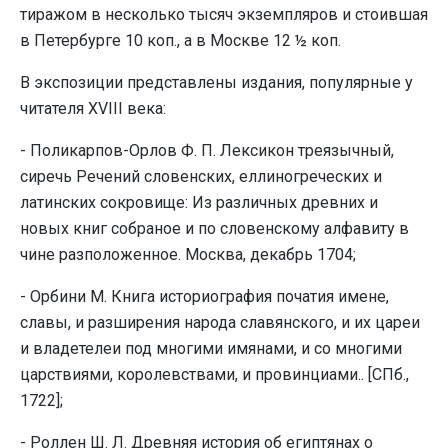
тиражом в несколько тысяч экземпляров и стоившая
в Петербурге 10 коп., а в Москве 12 ½ коп.
В экспозиции представлены издания, популярные у
читателя XVIII века:
- Поликарпов-Орлов Ф. П. Лексикон треязычный,
сиречь Речений словенских, еллиногреческих и
латинских сокровище: Из различных древних и
новых книг собраное и по словенскому алфавиту в
чине разположенное. Москва, декабрь 1704;
- Орбини М. Книга историография початия имене,
славы, и разширения народа славянского, и их цареи
и владетелеи под многими имянами, и со многими
царствиями, королевствами, и провинциами.. [СПб.,
1722];
- Роллен Ш. Л. Древняя история об египтянах о