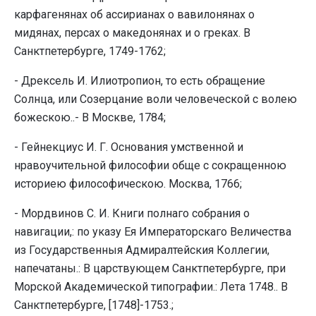
карфагенянах об ассирианах о вавилонянах о
мидянах, персах о македонянах и о греках. В
Санктпетербурге, 1749-1762;
- Дрексель И. Илиотропион, то есть обращение
Солнца, или Созерцание воли человеческой с волею
божескою..- В Москве, 1784;
- Гейнекциус И. Г. Основания умственной и
нравоучительной философии обще с сокращенною
историею философическою. Москва, 1766;
- Мордвинов С. И. Книги полнаго собрания о
навигации,: по указу Ея Императорскаго Величества
из Государственныя Адмиралтейския Коллегии,
напечатаны.: В царствующем Санктпетербурге, при
Морской Академической типографии.: Лета 1748.. В
Санктпетербурге, [1748]-1753.;