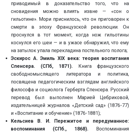
приводимый в доказательство того, что на
сновидения можно влиять извне — «сон о
гильотине». Мори приснилось, что он приговорен к
смерти в эпоху Французской революции. Он
проснулся в тот момент, когда нож гильотины
коснулся его шеи — и в ужасе обнаружил, что ему
на затылок упала перекладина постельного полога;
Эскирос А. Эмиль XIX века: теория воспитания
Спенсера. (СПб, 1871).
Книга французского
свободномыслящего литератора и политика,
посвящена педагогическим взглядам английского
философа и социолога Герберта Спенсера. Русский
перевод был выполнен Марией Цебриковой,
издательницей журналов «Детский сад» (1876-77)
и «Воспитание и обучение» (1876-1881);
Кельсиев В. И. Пережитое и передуманное:
воспоминания (СПб., 1868).
Воспоминания