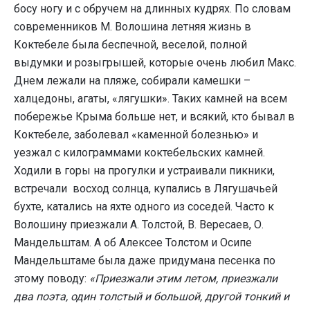
босу ногу и с обручем на длинных кудрях. По словам
современников М. Волошина летняя жизнь в
Коктебеле была беспечной, веселой, полной
выдумки и розыгрышей, которые очень любил Макс.
Днем лежали на пляже, собирали камешки –
халцедоны, агаты, «лягушки». Таких камней на всем
побережье Крыма больше нет, и всякий, кто бывал в
Коктебеле, заболевал «каменной болезнью» и
уезжал с килограммами коктебельских камней.
Ходили в горы на прогулки и устраивали пикники,
встречали восход солнца, купались в Лягушачьей
бухте, катались на яхте одного из соседей. Часто к
Волошину приезжали А. Толстой, В. Вересаев, О.
Мандельштам. А об Алексее Толстом и Осипе
Мандельштаме была даже придумана песенка по
этому поводу:
«Приезжали этим летом, приезжали
два поэта, один толстый и большой, другой тонкий и