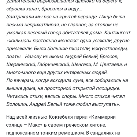
удивительно вырисовывался одиноко на берегу и,
сбросив халат, бросался в воду…
Завтракали мы все на крытой веранде. Пища была
весьма неприхотливая, но главное, за столом не
умолкал веселый говор обитателей дома. Контингент
«жильцов» постоянно менялся: одни уезжали, другие
приезжали. Были большие писатели, искусствоведы,
поэты… Назову их имена Андрей Белый, Брюсов,
Шервинский, Габричевский, Шенгели, М. Цветаева, и
много-много еще других интересных людей.
По вечерам, когда всходила луна, все собирались на
вышке дома, на просторной открытой площадке.
Читались стихи, велись споры. Много стихов читал
Волошин, Андрей Белый тоже любил выступать».
Над всей жизнью Коктебеля парил «Киммерии
солнце – Макс» в своем греческом хитоне,
подпоясанном тонким ремешком. В сандалиях на