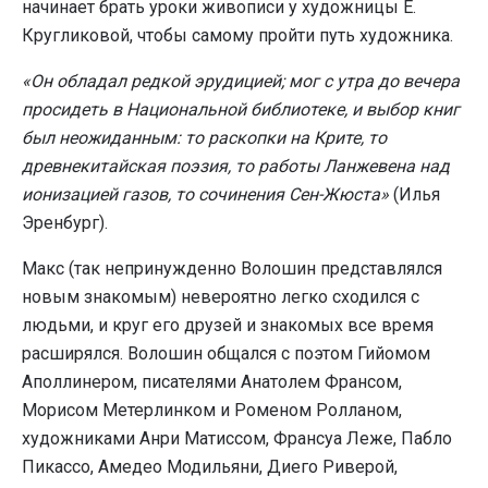
начинает брать уроки живописи у художницы Е.
Кругликовой, чтобы самому пройти путь художника.
«Он обладал редкой эрудицией; мог с утра до вечера
просидеть в Национальной библиотеке, и выбор книг
был неожиданным: то раскопки на Крите, то
древнекитайская поэзия, то работы Ланжевена над
ионизацией газов, то сочинения Сен-Жюста»
(Илья
Эренбург).
Макс (так непринужденно Волошин представлялся
новым знакомым) невероятно легко сходился с
людьми, и круг его друзей и знакомых все время
расширялся. Волошин общался с поэтом Гийомом
Аполлинером, писателями Анатолем Франсом,
Морисом Метерлинком и Роменом Ролланом,
художниками Анри Матиссом, Франсуа Леже, Пабло
Пикассо, Амедео Модильяни, Диего Риверой,