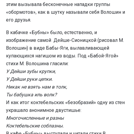
этим вызывала бесконечные нападки группы
«обормотов», как в шутку называли себя Волошин и
его друзья.
В кабачке «Бубны» было, естественно, и
изображение самой Дейше-Сионицкой (рисовал М.
Волошин) в виде Бабы-Яги, вылавливающей
купающихся нагишом из воды. Под «Бабой-Ягой»
стихи М. Волошина гласили:
У Дейши зубы крупки,
У Дейши руки цепки.
Никак не взять нам в толк,
Ты бабушка иль волк?
И как итог коктебельских «безобразий» одну из стен
украшало анонимное двустишье:
Многочисленные и разны
Коктебельские соблазны.
В кафе «Бубны» выступали и читали стихи В.