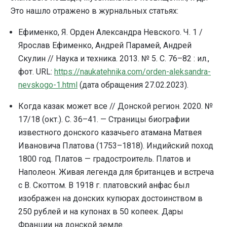
Это нашло отражено в журнальных статьях:
Ефименко, Я. Орден Александра Невского. Ч. 1 /
Ярослав Ефименко, Андрей Парамей, Андрей
Скулин // Наука и техника. 2013. № 5. С. 76–82 : ил.,
фот. URL:
https://naukatehnika.com/orden-aleksandra-
nevskogo-1.html
(дата обращения 27.02.2023).
Когда казак может все // Донской регион. 2020. №
17/18 (окт.). С. 36–41. — Страницы биографии
известного донского казачьего атамана Матвея
Ивановича Платова (1753–1818). Индийский поход
1800 год. Платов — градостроитель. Платов и
Наполеон. Живая легенда для британцев и встреча
с В. Скоттом. В 1918 г. платовский анфас был
изображен на донских купюрах достоинством в
250 рублей и на купонах в 50 копеек. Дары
Франции на донской земле.