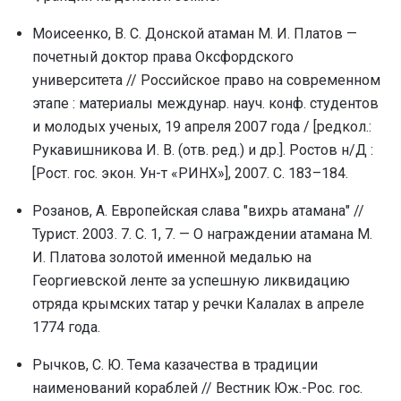
Моисеенко, В. С. Донской атаман М. И. Платов —
почетный доктор права Оксфордского
университета // Российское право на современном
этапе : материалы междунар. науч. конф. студентов
и молодых ученых, 19 апреля 2007 года / [редкол.:
Рукавишникова И. В. (отв. ред.) и др.]. Ростов н/Д :
[Рост. гос. экон. Ун-т «РИНХ»], 2007. С. 183–184.
Розанов, А. Европейская слава "вихрь атамана" //
Турист. 2003. 7. С. 1, 7. — О награждении атамана М.
И. Платова золотой именной медалью на
Георгиевской ленте за успешную ликвидацию
отряда крымских татар у речки Калалах в апреле
1774 года.
Рычков, С. Ю. Тема казачества в традиции
наименований кораблей // Вестник Юж.-Рос. гос.