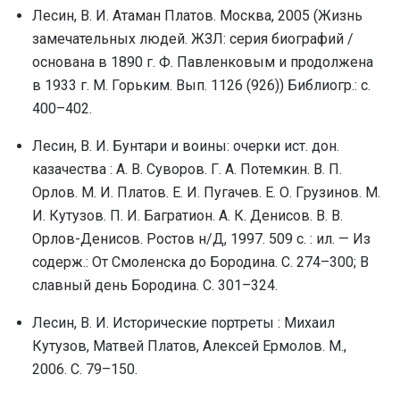
Лесин, В. И. Атаман Платов. Москва, 2005 (Жизнь
замечательных людей. ЖЗЛ: серия биографий /
основана в 1890 г. Ф. Павленковым и продолжена
в 1933 г. М. Горьким. Вып. 1126 (926)) Библиогр.: с.
400–402.
Лесин, В. И. Бунтари и воины: очеpки ист. дон.
казачества : А. В. Сувоpов. Г. А. Потемкин. В. П.
Оpлов. М. И. Платов. Е. И. Пугачев. Е. О. Гpузинов. М.
И. Кутузов. П. И. Багpатион. А. К. Денисов. В. В.
Оpлов-Денисов. Ростов н/Д, 1997. 509 с. : ил. — Из
содерж.: От Смоленска до Бородина. С. 274–300; В
славный день Бородина. С. 301–324.
Лесин, В. И. Исторические портреты : Михаил
Кутузов, Матвей Платов, Алексей Ермолов. М.,
2006. С. 79–150.