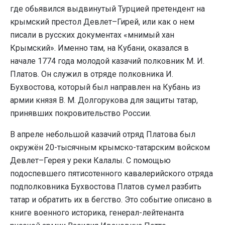
где обьявился выдвинутый Турцией претендент на
крымский престол Девлет–Гирей, или как о нем
писали в русских документах «мнимый хан
Крымский». Именно там, на Кубани, оказался в
начале 1774 года молодой казачий полковник М. И.
Платов. Он служил в отряде полковника И.
Бухвостова, который был направлен на Кубань из
армии князя В. М. Долгорукова для защиты татар,
принявших покровительство России.
В апреле небольшой казачий отряд Платова был
окружён 20-тысячным крымско-татарским войском
Девлет–Герея у реки Калалы. С помощью
подоспевшего пятисотенного кавалерийского отряда
подполковника Бухвостова Платов сумел разбить
татар и обратить их в бегство. Это событие описано в
книге военного историка, генерал-лейтенанта