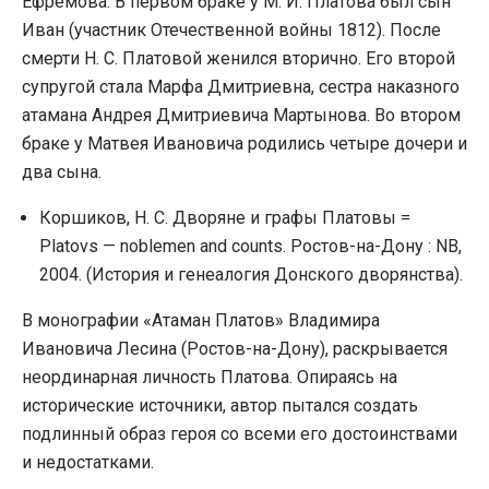
Ефремова. В первом браке у М. И. Платова был сын
Иван (участник Отечественной войны 1812). После
смерти Н. С. Платовой женился вторично. Его второй
супругой стала Марфа Дмитриевна, сестра наказного
атамана Андрея Дмитриевича Мартынова. Во втором
браке у Матвея Ивановича родились четыре дочери и
два сына.
Коршиков, Н. С. Дворяне и графы Платовы =
Platovs — noblemen and counts. Ростов-на-Дону : NB,
2004. (История и генеалогия Донского дворянства).
В монографии «Атаман Платов» Владимира
Ивановича Лесина (Ростов-на-Дону), раскрывается
неординарная личность Платова. Опираясь на
исторические источники, автор пытался создать
подлинный образ героя со всеми его достоинствами
и недостатками.