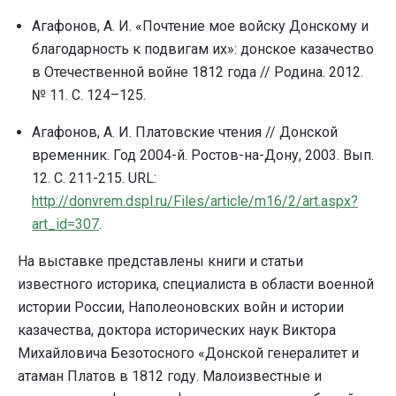
Агафонов, А. И. «Почтение мое войску Донскому и
благодарность к подвигам их»: донское казачество
в Отечественной войне 1812 года // Родина. 2012.
№ 11. С. 124–125.
Агафонов, А. И. Платовские чтения // Донской
временник. Год 2004-й. Ростов-на-Дону, 2003. Вып.
12. С. 211-215. URL:
http://donvrem.dspl.ru/Files/article/m16/2/art.aspx?
art_id=307
.
На выставке представлены книги и статьи
известного историка, специалиста в области военной
истории России, Наполеоновских войн и истории
казачества, доктора исторических наук Виктора
Михайловича Безотосного «Донской генералитет и
атаман Платов в 1812 году. Малоизвестные и