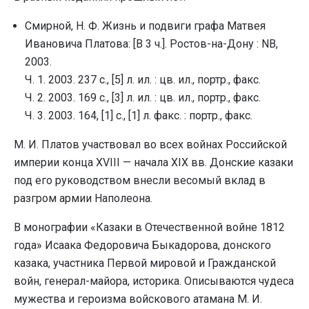
Смирной, Н. Ф. Жизнь и подвиги графа Матвея
Ивановича Платова: [В 3 ч.]. Ростов-на-Дону : NB,
2003.
Ч. 1. 2003. 237 с., [5] л. ил. : цв. ил., портр., факс.
Ч. 2. 2003. 169 с., [3] л. ил. : цв. ил., портр., факс.
Ч. 3. 2003. 164, [1] с., [1] л. факс. : портр., факс.
М. И. Платов участвовал во всех войнах Российской
империи конца XVIII — начала XIX вв. Донские казаки
под его руководством внесли весомый вклад в
разгром армии Наполеона.
В монографии «Казаки в Отечественной войне 1812
года» Исаака Федоровича Быкадорова, донского
казака, участника Первой мировой и Гражданской
войн, генерал-майора, историка. Описываются чудеса
мужества и героизма войскового атамана М. И.