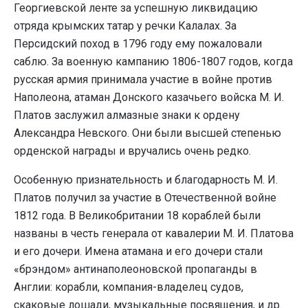
Георгиевской ленте за успешную ликвидацию
отряда крымских татар у речки Калалах. За
Персидский поход в 1796 году ему пожаловали
саблю. За военную кампанию 1806-1807 годов, когда
русская армия принимала участие в войне против
Наполеона, атаман Донского казачьего войска М. И.
Платов заслужил алмазные знаки к ордену
Александра Невского. Они были высшей степенью
орденской награды и вручались очень редко.
Особенную признательность и благодарность М. И.
Платов получил за участие в Отечественной войне
1812 года. В Великобритании 18 кораблей были
названы в честь генерала от кавалерии М. И. Платова
и его дочери. Имена атамана и его дочери стали
«брэндом» антинаполеоновской пропаганды в
Англии: корабли, компания-владелец судов,
скаковые лошади, музыкальные посвящения, и др.