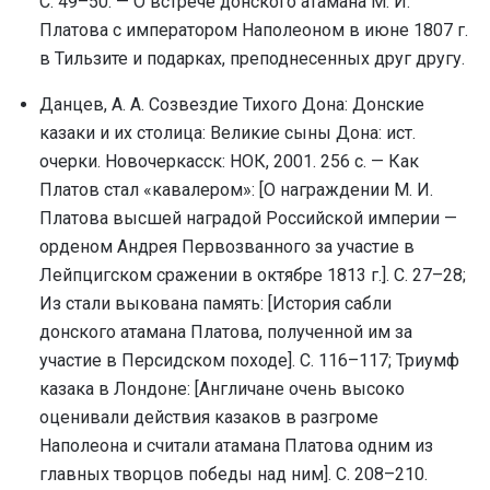
С. 49–50. — О встрече донского атамана М. И.
Платова с императором Наполеоном в июне 1807 г.
в Тильзите и подарках, преподнесенных друг другу.
Данцев, А. А. Созвездие Тихого Дона: Донские
казаки и их столица: Великие сыны Дона: ист.
очерки. Новочеркасск: НОК, 2001. 256 с. — Как
Платов стал «кавалером»: [О награждении М. И.
Платова высшей наградой Российской империи —
орденом Андрея Первозванного за участие в
Лейпцигском сражении в октябре 1813 г.]. С. 27–28;
Из стали выкована память: [История сабли
донского атамана Платова, полученной им за
участие в Персидском походе]. С. 116–117; Триумф
казака в Лондоне: [Англичане очень высоко
оценивали действия казаков в разгроме
Наполеона и считали атамана Платова одним из
главных творцов победы над ним]. С. 208–210.