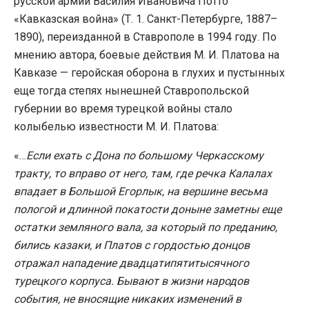
русской армии Василия Ивановича Потто
«Кавказская война» (Т. 1. Санкт-Петербурге, 1887–
1890), переизданной в Ставрополе в 1994 году. По
мнению автора, боевые действия М. И. Платова на
Кавказе — геройская оборона в глухих и пустынных
еще тогда степях нынешней Ставропольской
губернии во время турецкой войны стало
колыбелью известности М. И. Платова:
«…
Если ехать с Дона по большому Черкасскому
тракту, то вправо от него, там, где речка Калалах
впадает в Большой Егорлык, на вершине весьма
пологой и длинной покатости доныне заметны еще
остатки земляного вала, за который по преданию,
бились казаки, и Платов с гордостью донцов
отражал нападение двадцатипятитысячного
турецкого корпуса. Бывают в жизни народов
события, не вносящие никаких изменений в