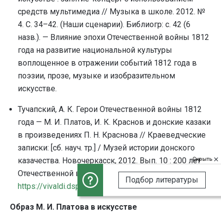
средств мультимедиа // Музыка в школе. 2012. №
4. С. 34–42. (Наши сценарии). Библиогр: с. 42 (6
назв.). — Влияние эпохи Отечественной войны 1812
года на развитие национальной культуры
воплощенное в отражении событий 1812 года в
поэзии, прозе, музыке и изобразительном
искусстве.
Тучапский, А. К. Герои Отечественной войны 1812
года — М. И. Платов, И. К. Краснов и донские казаки
в произведениях П. Н. Краснова // Краеведческие
записки: [сб. науч. тр.] / Музей истории донского
Скрыть
казачества. Новочеркасск, 2012. Вып. 10 : 200 лет
Отечественной войны 1812 года. С. 65–73. URL:
Подбор литературы
https://vivaldi.dspl.ru/bv0000351/view/
Образ М. И. Платова в искусстве