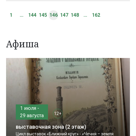
1
...
144
145
146
147
148
...
162
Афиша
1 июля -
12+
29 августа
выставочная зона (2 этаж)
Цикл выставок «Ближний круг» - «Чечня – земля