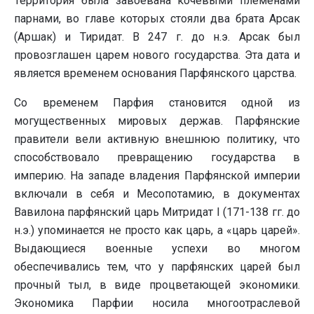
Территория была завоевана кочевыми племенами
парнами, во главе которых стояли два брата Арсак
(Аршак) и Тиридат. В 247 г. до н.э. Арсак был
провозглашен царем нового государства. Эта дата и
является временем основания Парфянского царства.
Со временем Парфия становится одной из
могущественных мировых держав. Парфянские
правители вели активную внешнюю политику, что
способствовало превращению государства в
империю. На западе владения Парфянской империи
включали в себя и Месопотамию, в документах
Вавилона парфянский царь Митридат I (171-138 гг. до
н.э.) упоминается не просто как царь, а «царь царей».
Выдающиеся военные успехи во многом
обеспечивались тем, что у парфянских царей был
прочный тыл, в виде процветающей экономики.
Экономика Парфии носила многоотраслевой