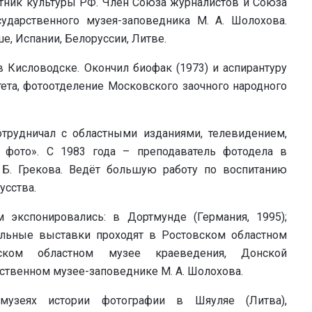
тник культуры РФ. Член Союза журналистов и Союза
сударственного музея-заповедника М. А. Шолохова.
, Испании, Белоруссии, Литве.
в Кисловодске. Окончил биофак (1973) и аспирантуру
тета, фотоотделение Московского заочного народного
отрудничал с областными изданиями, телевидением,
 фото». С 1983 года – преподаватель фотодела в
Б. Грекова. Ведёт большую работу по воспитанию
усства.
 экспонировались: в Дортмунде (Германия, 1995);
альные выставки проходят в Ростовском областном
вском областном музее краеведения, Донской
рственном музее-заповеднике М. А. Шолохова.
музеях истории фотографии в Шяуляе (Литва),