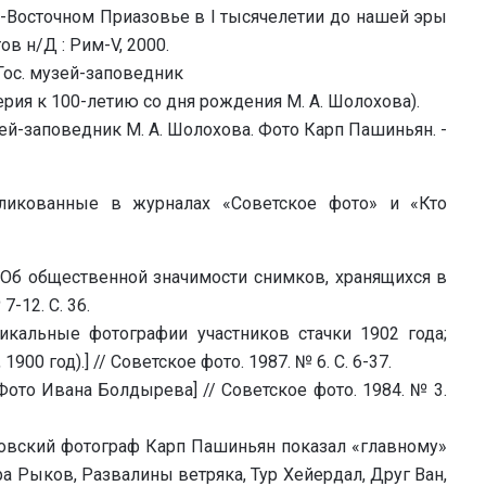
-Восточном Приазовье в I тысячелетии до нашей эры
ов н/Д : Рим-V, 2000.
Гос. музей-заповедник
 серия к 100-летию со дня рождения М. А. Шолохова).
й-заповедник М. А. Шолохова. Фото Карп Пашиньян. -
бликованные в журналах «Советское фото» и «Кто
Об общественной значимости снимков, хранящихся в
-12. С. 36.
икальные фотографии участников стачки 1902 года;
900 год).] // Советское фото. 1987. № 6. С. 6-37.
Фото Ивана Болдырева] // Советское фото. 1984. № 3.
овский фотограф Карп Пашиньян показал «главному»
ра Рыков, Развалины ветряка, Тур Хейердал, Друг Ван,