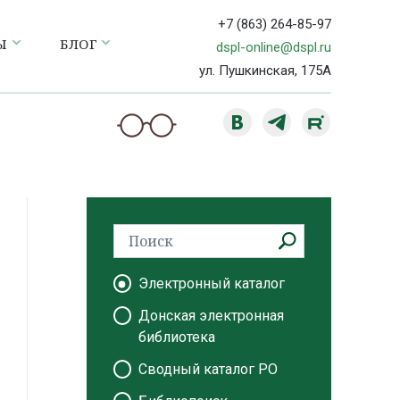
+7 (863) 264-85-97
Ы
БЛОГ
dspl-online@dspl.ru
ул. Пушкинская, 175А
Электронный каталог
Донская электронная
библиотека
Сводный каталог РО