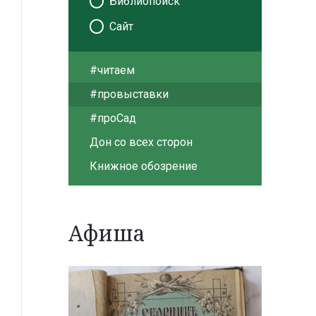
Библиопоиск
Сайт
#читаем
#провыставки
#проСад
Дон со всех сторон
Книжное обозрение
Афиша