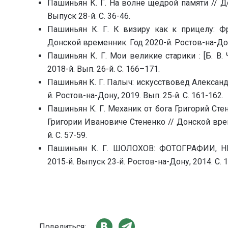
Пашиньян К. Г. На волне щедрой памяти // До
Выпуск 28-й. С. 36-46.
Пашиньян К. Г. К визиру как к прицелу: Ф
Донской временник. Год 2020-й. Ростов-на-Дону
Пашиньян К. Г. Мои великие старики : [Б. В.
2018-й. Вып. 26-й. С. 166–171.
Пашиньян К. Г. Палыч: искусствовед Александ
й. Ростов-на-Дону, 2019. Вып. 25‑й. С. 161-162.
Пашиньян К. Г. Механик от бога Григорий Сте
Григории Ивановиче Стененко // Донской врем
й. С. 57-59.
Пашиньян К. Г. ШОЛОХОВ: ФОТОГРАФИИ, НЕ
2015‑й. Выпуск 23‑й. Ростов-на-Дону, 2014. С. 
Поделиться: