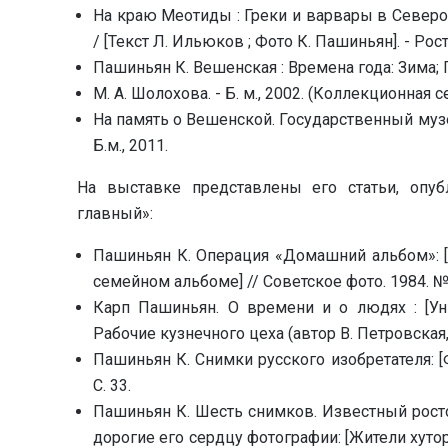
На краю Меотиды : Греки и варвары в Северо
/ [Текст Л. Ильюков ; Фото К. Пашиньян]. - Рост
Пашиньян К. Вешенская : Времена года: Зима; 
М. А. Шолохова. - Б. м., 2002. (Коллекционная
На память о Вешенской. Государственный музе
Б.м., 2011.
На выставке представлены его статьи, опу
главный»:
Пашиньян К. Операция «Домашний альбом»: [
семейном альбоме] // Советское фото. 1984. № 7
Карп Пашиньян. О времени и о людях : [Ун
Рабочие кузнечного цеха (автор В. Петровская, 1
Пашиньян К. Снимки русского изобретателя: [
С. 33.
Пашиньян К. Шесть снимков. Известный рост
дорогие его сердцу фотографии: [Жители хуто