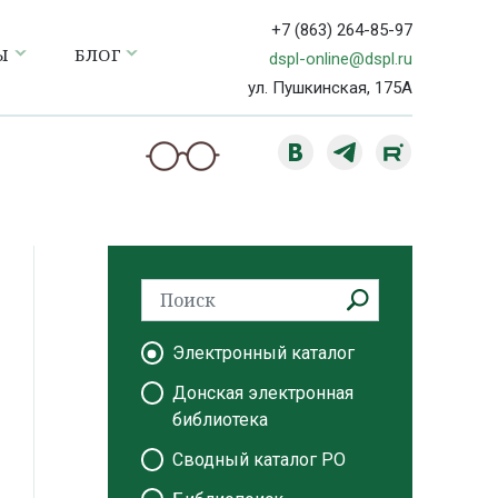
+7 (863) 264-85-97
Ы
БЛОГ
dspl-online@dspl.ru
ул. Пушкинская, 175А
Электронный каталог
Донская электронная
библиотека
Сводный каталог РО