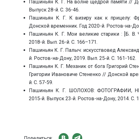
Пашиньян К. Г. На волне щедрой памяти // До
Выпуск 28-й. С. 36-46.
Пашиньян К. Г. К визиру как к прицелу: Ф
Донской временник. Год 2020-й. Ростов-на-Дону
Пашиньян К. Г. Мои великие старики : [Б. В.
2018-й. Вып. 26-й. С. 166–171.
Пашиньян К. Г. Палыч: искусствовед Александ
й. Ростов-на-Дону, 2019. Вып. 25‑й. С. 161-162.
Пашиньян К. Г. Механик от бога Григорий Сте
Григории Ивановиче Стененко // Донской врем
й. С. 57-59.
Пашиньян К. Г. ШОЛОХОВ: ФОТОГРАФИИ, НЕ
2015‑й. Выпуск 23‑й. Ростов-на-Дону, 2014. С. 
Поделиться: