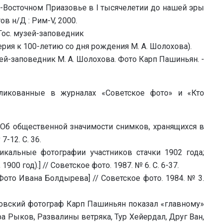
-Восточном Приазовье в I тысячелетии до нашей эры
ов н/Д : Рим-V, 2000.
Гос. музей-заповедник
 серия к 100-летию со дня рождения М. А. Шолохова).
й-заповедник М. А. Шолохова. Фото Карп Пашиньян. -
бликованные в журналах «Советское фото» и «Кто
Об общественной значимости снимков, хранящихся в
-12. С. 36.
икальные фотографии участников стачки 1902 года;
900 год).] // Советское фото. 1987. № 6. С. 6-37.
Фото Ивана Болдырева] // Советское фото. 1984. № 3.
овский фотограф Карп Пашиньян показал «главному»
ра Рыков, Развалины ветряка, Тур Хейердал, Друг Ван,