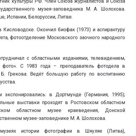
тник культуры РФ. Член Союза журналистов и Союза
сударственного музея-заповедника М. А. Шолохова.
, Испании, Белоруссии, Литве.
в Кисловодске. Окончил биофак (1973) и аспирантуру
тета, фотоотделение Московского заочного народного
отрудничал с областными изданиями, телевидением,
 фото». С 1983 года – преподаватель фотодела в
Б. Грекова. Ведёт большую работу по воспитанию
усства.
 экспонировались: в Дортмунде (Германия, 1995);
альные выставки проходят в Ростовском областном
вском областном музее краеведения, Донской
рственном музее-заповеднике М. А. Шолохова.
музеях истории фотографии в Шяуляе (Литва),