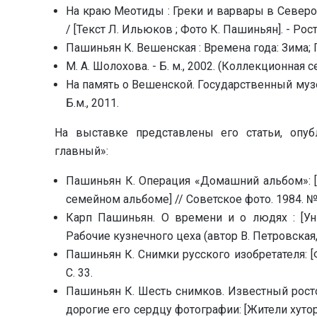
На краю Меотиды : Греки и варвары в Северо
/ [Текст Л. Ильюков ; Фото К. Пашиньян]. - Рост
Пашиньян К. Вешенская : Времена года: Зима; 
М. А. Шолохова. - Б. м., 2002. (Коллекционная
На память о Вешенской. Государственный музе
Б.м., 2011.
На выставке представлены его статьи, опу
главный»:
Пашиньян К. Операция «Домашний альбом»: [
семейном альбоме] // Советское фото. 1984. № 7
Карп Пашиньян. О времени и о людях : [Ун
Рабочие кузнечного цеха (автор В. Петровская, 1
Пашиньян К. Снимки русского изобретателя: [
С. 33.
Пашиньян К. Шесть снимков. Известный рост
дорогие его сердцу фотографии: [Жители хуто