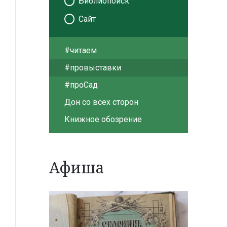
Библиопоиск
Сайт
#читаем
#провыставки
#проСад
Дон со всех сторон
Книжное обозрение
Афиша