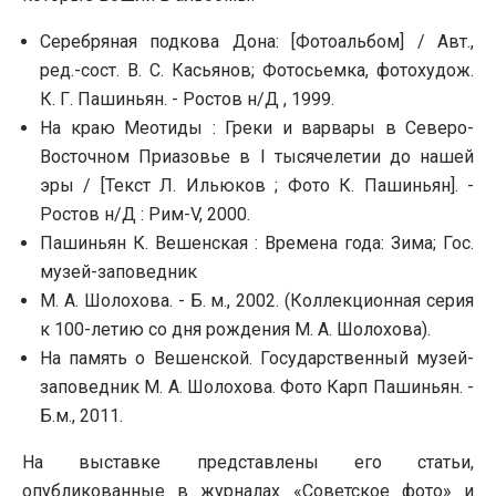
Серебряная подкова Дона: [Фотоальбом] / Авт.,
pед.-сост. В. С. Касьянов; Фотосьемка, фотохудож.
К. Г. Пашиньян. - Ростов н/Д , 1999.
На краю Меотиды : Греки и варвары в Северо-
Восточном Приазовье в I тысячелетии до нашей
эры / [Текст Л. Ильюков ; Фото К. Пашиньян]. -
Ростов н/Д : Рим-V, 2000.
Пашиньян К. Вешенская : Времена года: Зима; Гос.
музей-заповедник
М. А. Шолохова. - Б. м., 2002. (Коллекционная серия
к 100-летию со дня рождения М. А. Шолохова).
На память о Вешенской. Государственный музей-
заповедник М. А. Шолохова. Фото Карп Пашиньян. -
Б.м., 2011.
На выставке представлены его статьи,
опубликованные в журналах «Советское фото» и