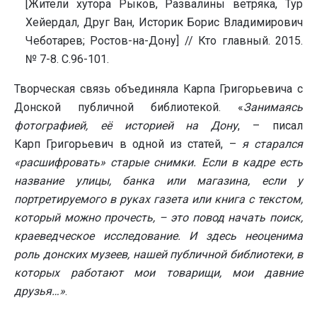
[Жители хутора Рыков, Развалины ветряка, Тур
Хейердал, Друг Ван, Историк Борис Владимирович
Чеботарев; Ростов-на-Дону] // Кто главный. 2015.
№ 7-8. С.96-101.
Творческая связь объединяла Карпа Григорьевича с
Донской публичной библиотекой. «
Занимаясь
фотографией, её историей на Дону
, – писал
Карп Григорьевич в одной из статей, –
я старался
«расшифровать» старые снимки. Если в кадре есть
название улицы, банка или магазина, если у
портретируемого в руках газета или книга с текстом,
который можно прочесть, – это повод начать поиск,
краеведческое исследование. И здесь неоценима
роль донских музеев, нашей публичной библиотеки, в
которых работают мои товарищи, мои давние
друзья…»
.